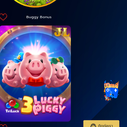
Buggy Bonus
ติดต่อเรา