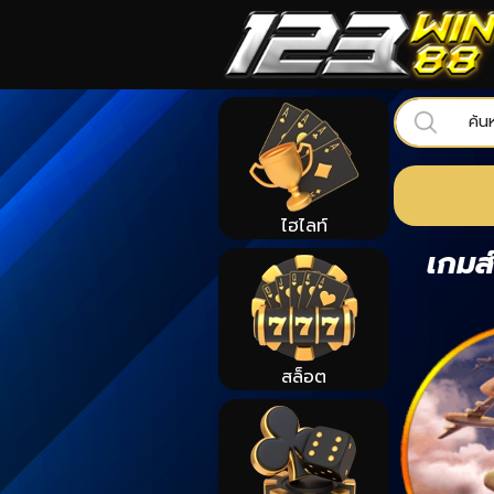
ค้น
ไฮไลท์
เกมส
สล็อต