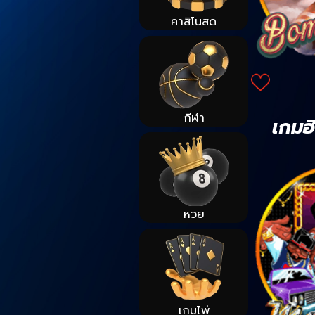
คาสิโนสด
กีฬา
เกมฮ
หวย
เกมไพ่